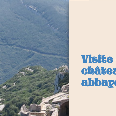
Visite
châte
abbay