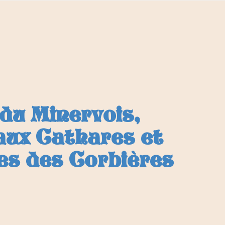
 du Minervois,
aux Cathares et
es des Corbières